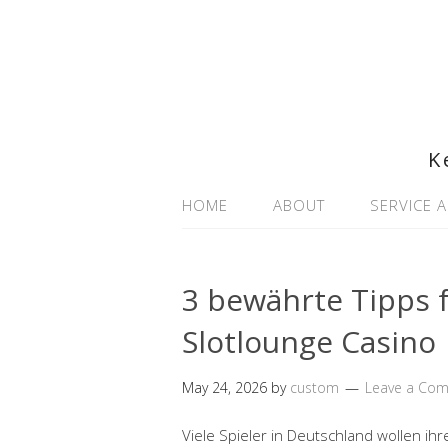
K
HOME
ABOUT
SERVICE 
3 bewährte Tipps f
Slotlounge Casino
May 24, 2026
by
custom
Leave a Co
Viele Spieler in Deutschland wollen ihr