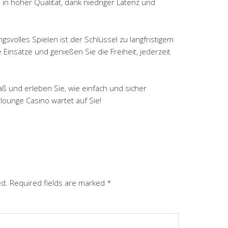
 in hoher Qualität, dank niedriger Latenz und
volles Spielen ist der Schlüssel zu langfristigem
e Einsätze und genießen Sie die Freiheit, jederzeit
paß und erleben Sie, wie einfach und sicher
lounge Casino wartet auf Sie!
ed.
Required fields are marked
*