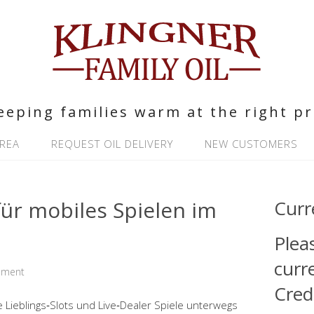
eeping families warm at the right pr
AREA
REQUEST OIL DELIVERY
NEW CUSTOMERS
ür mobiles Spielen im
Curr
Pleas
curre
mment
Credi
e Lieblings‑Slots und Live‑Dealer Spiele unterwegs