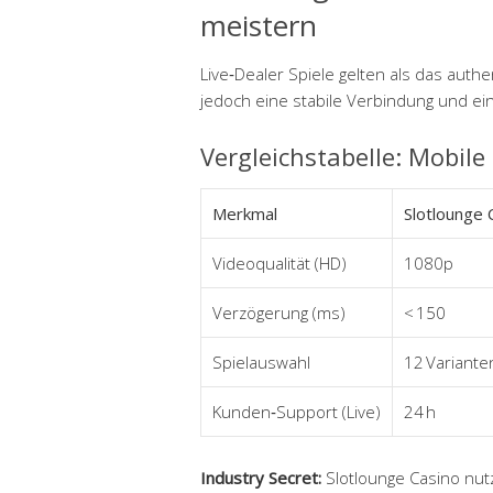
meistern
Live‑Dealer Spiele gelten als das auth
jedoch eine stabile Verbindung und ein 
Vergleichstabelle: Mobile
Merkmal
Slotlounge 
Videoqualität (HD)
1080p
Verzögerung (ms)
< 150
Spielauswahl
12 Variante
Kunden‑Support (Live)
24 h
Industry Secret:
Slotlounge Casino nut