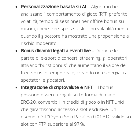
Personalizzazione basata su AI
– Algoritmi che
analizzano il comportamento di gioco (RTP preferito,
volatilità, tempo di sessione) per offrire bonus su
misura, come free‑spins su slot con volatilità media
quando il giocatore ha mostrato una propensione al
rischio moderato.
Bonus dinamici legati a eventi live
– Durante le
partite di e‑sport o concerti streaming, gli operatori
attivano “burst bonus” che aumentano il valore dei
free‑spins in tempo reale, creando una sinergia tra
spettatori e giocatori.
Integrazione di criptovalute e NFT
– I bonus
possono essere erogati sotto forma di token
ERC‑20, convertibili in crediti di gioco o in NFT unici
che garantiscono accesso a slot esclusive. Un
esempio è il “Crypto Spin Pack” da 0,01 BTC, valido su
slot con RTP superiore al 97 %.