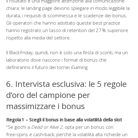
Il risultato è una maggiore attenzione alla comunicazione
chiara: le landing page devono spiegare in modo leggibile la
durata, i requisiti di scommessa e le scadenze dei bonus.
Gli operatori che hanno adottato queste best practice
hanno registrato un tasso di retention del 27 % superiore
rispetto alla media del settore.
Il Black Friday, quindi, non è solo una festa di sconti, ma un
laboratorio dove nascono i format di bonus che
definiranno il futuro dei tornei iGaming.
6. Intervista esclusiva: le 5 regole
d’oro del campione per
massimizzare i bonus
Regola 1 – Scegli il bonus in base alla volatilità della slot
“Se giochi a
Dead or Alive 2
, opta per un bonus con
free‑spins e cash‑back, perché la volatilità alta richiede un