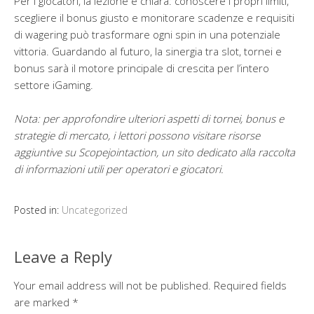
Per i giocatori, la lezione è chiara: conoscere i propri limiti,
scegliere il bonus giusto e monitorare scadenze e requisiti
di wagering può trasformare ogni spin in una potenziale
vittoria. Guardando al futuro, la sinergia tra slot, tornei e
bonus sarà il motore principale di crescita per l’intero
settore iGaming.
Nota: per approfondire ulteriori aspetti di tornei, bonus e
strategie di mercato, i lettori possono visitare risorse
aggiuntive su Scopejointaction, un sito dedicato alla raccolta
di informazioni utili per operatori e giocatori.
Posted in:
Uncategorized
Leave a Reply
Your email address will not be published.
Required fields
are marked
*