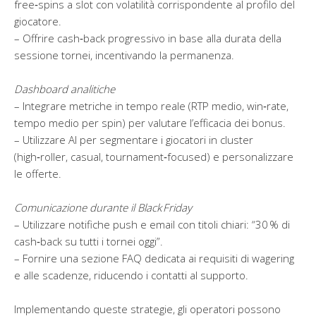
free‑spins a slot con volatilità corrispondente al profilo del
giocatore.
– Offrire cash‑back progressivo in base alla durata della
sessione tornei, incentivando la permanenza.
Dashboard analitiche
– Integrare metriche in tempo reale (RTP medio, win‑rate,
tempo medio per spin) per valutare l’efficacia dei bonus.
– Utilizzare AI per segmentare i giocatori in cluster
(high‑roller, casual, tournament‑focused) e personalizzare
le offerte.
Comunicazione durante il Black Friday
– Utilizzare notifiche push e email con titoli chiari: “30 % di
cash‑back su tutti i tornei oggi”.
– Fornire una sezione FAQ dedicata ai requisiti di wagering
e alle scadenze, riducendo i contatti al supporto.
Implementando queste strategie, gli operatori possono