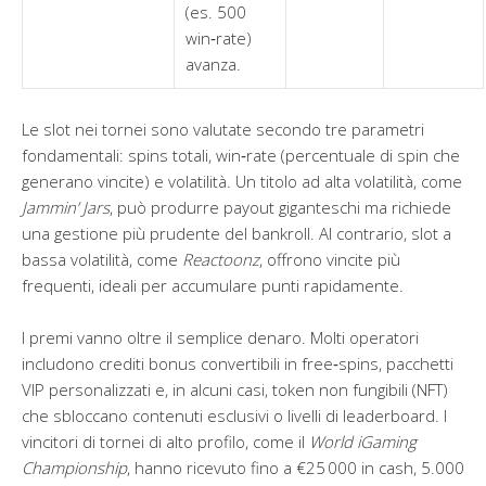
(es. 500
win‑rate)
avanza.
Le slot nei tornei sono valutate secondo tre parametri
fondamentali: spins totali, win‑rate (percentuale di spin che
generano vincite) e volatilità. Un titolo ad alta volatilità, come
Jammin’ Jars
, può produrre payout giganteschi ma richiede
una gestione più prudente del bankroll. Al contrario, slot a
bassa volatilità, come
Reactoonz
, offrono vincite più
frequenti, ideali per accumulare punti rapidamente.
I premi vanno oltre il semplice denaro. Molti operatori
includono crediti bonus convertibili in free‑spins, pacchetti
VIP personalizzati e, in alcuni casi, token non fungibili (NFT)
che sbloccano contenuti esclusivi o livelli di leaderboard. I
vincitori di tornei di alto profilo, come il
World iGaming
Championship
, hanno ricevuto fino a €25 000 in cash, 5.000