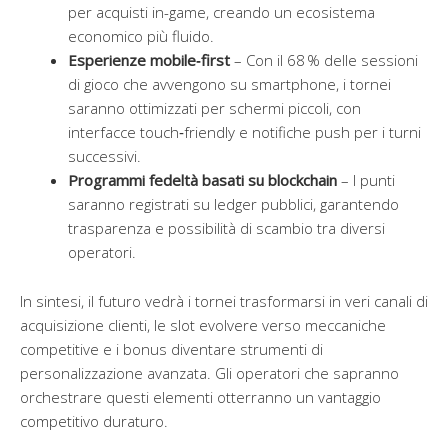
per acquisti in-game, creando un ecosistema
economico più fluido.
Esperienze mobile‑first
– Con il 68 % delle sessioni
di gioco che avvengono su smartphone, i tornei
saranno ottimizzati per schermi piccoli, con
interfacce touch‑friendly e notifiche push per i turni
successivi.
Programmi fedeltà basati su blockchain
– I punti
saranno registrati su ledger pubblici, garantendo
trasparenza e possibilità di scambio tra diversi
operatori.
In sintesi, il futuro vedrà i tornei trasformarsi in veri canali di
acquisizione clienti, le slot evolvere verso meccaniche
competitive e i bonus diventare strumenti di
personalizzazione avanzata. Gli operatori che sapranno
orchestrare questi elementi otterranno un vantaggio
competitivo duraturo.