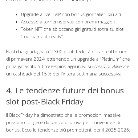
Upgrade a livelli VIP con bonus giornalieri più alti.
Accesso a tornei riservati con premi maggiori.
Token NFT che sbloccano giri gratuiti extra su slot
“tournament‑ready”.
Flash ha guadagnato 2.300 punti fedeltà durante il torneo
di primavera 2024, ottenendo un upgrade a “Platinum” che
gli ha garantito 50 free‑spins aggiuntivi su
Dead or Alive 2
e
un cashback del 15 % per l’intera settimana successiva.
4. Le tendenze future dei bonus
slot post‑Black Friday
Il Black Friday ha dimostrato che le promozioni massive
possono fungere da banco di prova per nuove idee di
bonus. Ecco le tendenze più promettenti per il 2025‑2026: