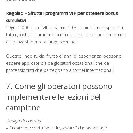
Regola 5 – Sfrutta i programmi VIP per ottenere bonus
cumulativi
“Ogni 1.000 punti VIP ti danno 10 % in più di free‑spins su
tutti i giochi; accumulare punti durante le sessioni di torneo
è un investimento a lungo termine.”
Queste linee guida, frutto di anni di esperienza, possono
essere applicate sia da giocatori occasionali che da
professionisti che partecipano a tornei internazionali.
7. Come gli operatori possono
implementare le lezioni del
campione
Design dei bonus
– Creare pacchetti “volatility‑aware” che associano