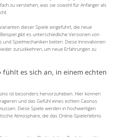
nfach zu verstehen, was sie sowohl für Anfänger als
cht.
rianten dieser Spiele eingeführt, die neue
eispiel gibt es unterschiedliche Versionen von
its und Spielmechaniken bieten. Diese Innovationen
 wieder zurückkehren, um neue Erfahrungen zu
o fühlt es sich an, in einem echten
sino ist besonders hervorzuheben. Hier können
nteragieren und das Gefühl eines echten Casinos
müssen. Diese Spiele werden in hochwertigen
ntische Atmosphäre, die das Online-Spielerlebnis