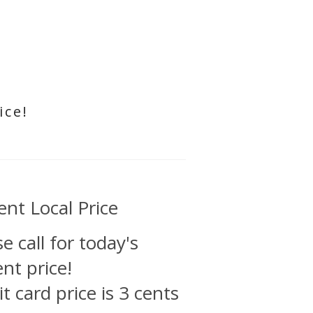
ice!
ent Local Price
e call for today's
nt price!
t card price is 3 cents