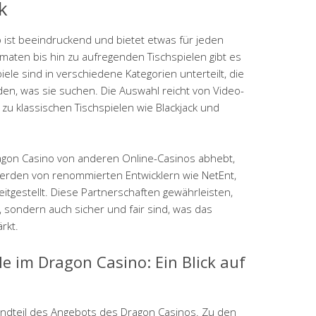
k
no ist beeindruckend und bietet etwas für jeden
aten bis hin zu aufregenden Tischspielen gibt es
iele sind in verschiedene Kategorien unterteilt, die
nden, was sie suchen. Die Auswahl reicht von Video-
 zu klassischen Tischspielen wie Blackjack und
ragon Casino von anderen Online-Casinos abhebt,
le werden von renommierten Entwicklern wie NetEnt,
itgestellt. Diese Partnerschaften gewährleisten,
, sondern auch sicher und fair sind, was das
rkt.
ele im Dragon Casino: Ein Blick auf
tandteil des Angebots des Dragon Casinos. Zu den