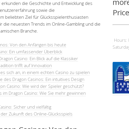
mor
r erkunden die Geschichte und Entwicklung des
Benutzererfahrung sowie die
Pric
 beliebten Ziel für Glücksspielenthusiasten
r die neuesten Trends im Online-Gambling und die
ynamischen Branche.
Hours: 
inos: Von den Anfängen bis heute
Saturda
asino: Ein umfassender Überblick
Dragon Casino: Ein Blick auf die Klassiker
dition trifft auf Innovation
 es sich an, in einem echten Casino zu spielen
 des Dragon Casinos: Ein intuitives Design
n Casino: Wie wird der Spieler geschützt?
 im Dragon Casino: Wie Sie mehr gewinnen
ino: Sicher und vielfältig
 der Zukunft des Online-Glücksspiels