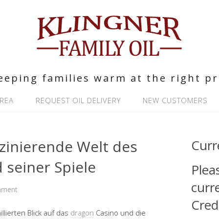
eeping families warm at the right pr
AREA
REQUEST OIL DELIVERY
NEW CUSTOMERS
aszinierende Welt des
Curr
 seiner Spiele
Pleas
curre
mment
Credi
llierten Blick auf das
dragon
Casino und die