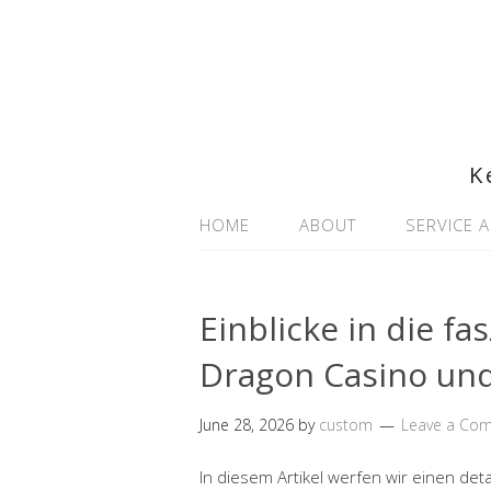
K
HOME
ABOUT
SERVICE 
Einblicke in die f
Dragon Casino und
June 28, 2026
by
custom
Leave a Co
In diesem Artikel werfen wir einen detai