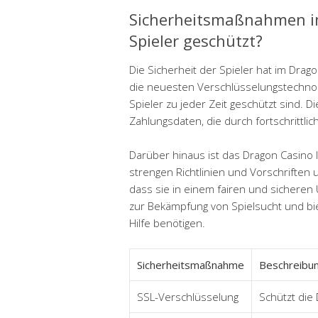
Sicherheitsmaßnahmen im
Spieler geschützt?
Die Sicherheit der Spieler hat im Drag
die neuesten Verschlüsselungstechnolo
Spieler zu jeder Zeit geschützt sind. 
Zahlungsdaten, die durch fortschrittli
Darüber hinaus ist das Dragon Casino l
strengen Richtlinien und Vorschriften u
dass sie in einem fairen und sicheren 
zur Bekämpfung von Spielsucht und bie
Hilfe benötigen.
Sicherheitsmaßnahme
Beschreibu
SSL-Verschlüsselung
Schützt die