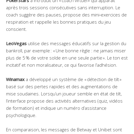
PokerStars
a introduit un « coach virtuel » qui apparaît
après trois sessions consécutives sans interruption. Le
coach suggère des pauses, propose des mini‑exercices de
respiration et rappelle les bonnes pratiques du jeu
conscient.
LeoVegas
utilise des messages éducatifs sur la gestion du
bankroll, par exemple : « Une bonne règle : ne jamais miser
plus de 5 % de votre solde en une seule partie ». Le ton est
incitatif et non moralisateur, ce qui favorise l’adhésion.
Winamax
a développé un système de « détection de tilt »
basé sur des pertes rapides et des augmentations de
mise soudaines. Lorsqu’un joueur semble en état de tilt,
l’interface propose des activités alternatives (quiz, vidéos
de formation) et indique un numéro d’assistance
psychologique.
En comparaison, les messages de Betway et Unibet sont