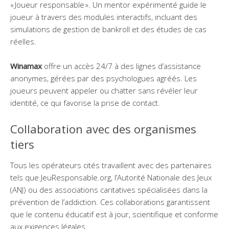
« Joueur responsable ». Un mentor expérimenté guide le
joueur à travers des modules interactifs, incluant des
simulations de gestion de bankroll et des études de cas
réelles.
Winamax
offre un accès 24/7 à des lignes d’assistance
anonymes, gérées par des psychologues agréés. Les
joueurs peuvent appeler ou chatter sans révéler leur
identité, ce qui favorise la prise de contact.
Collaboration avec des organismes
tiers
Tous les opérateurs cités travaillent avec des partenaires
tels que JeuResponsable.org, l’Autorité Nationale des Jeux
(ANJ) ou des associations caritatives spécialisées dans la
prévention de l’addiction. Ces collaborations garantissent
que le contenu éducatif est à jour, scientifique et conforme
aux exigences légales.