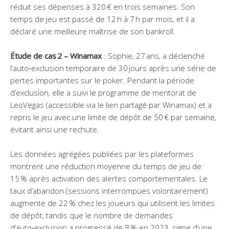
réduit ses dépenses à 320 € en trois semaines. Son
temps de jeu est passé de 12 h à 7 h par mois, et il a
déclaré une meilleure maîtrise de son bankroll.
Étude de cas 2 – Winamax
: Sophie, 27 ans, a déclenché
l’auto‑exclusion temporaire de 30 jours après une série de
pertes importantes sur le poker. Pendant la période
d’exclusion, elle a suivi le programme de mentorat de
LeoVegas (accessible via le lien partagé par Winamax) et a
repris le jeu avec une limite de dépôt de 50 € par semaine,
évitant ainsi une rechute.
Les données agrégées publiées par les plateformes
montrent une réduction moyenne du temps de jeu de
15 % après activation des alertes comportementales. Le
taux d’abandon (sessions interrompues volontairement)
augmente de 22 % chez les joueurs qui utilisent les limites
de dépôt, tandis que le nombre de demandes
d’auto‑exclusion a progressé de 8 % en 2023, signe d’une