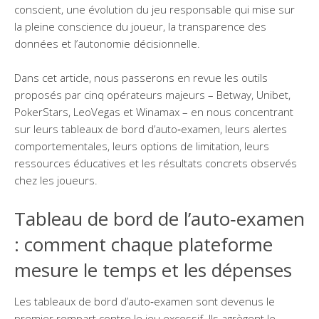
conscient, une évolution du jeu responsable qui mise sur
la pleine conscience du joueur, la transparence des
données et l’autonomie décisionnelle.
Dans cet article, nous passerons en revue les outils
proposés par cinq opérateurs majeurs – Betway, Unibet,
PokerStars, LeoVegas et Winamax – en nous concentrant
sur leurs tableaux de bord d’auto‑examen, leurs alertes
comportementales, leurs options de limitation, leurs
ressources éducatives et les résultats concrets observés
chez les joueurs.
Tableau de bord de l’auto‑examen
: comment chaque plateforme
mesure le temps et les dépenses
Les tableaux de bord d’auto‑examen sont devenus le
premier rempart contre le jeu excessif. Ils agrègent le