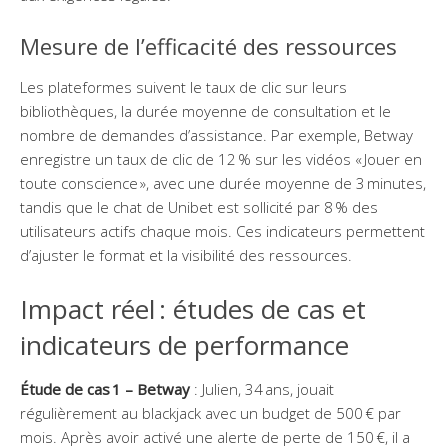
Mesure de l’efficacité des ressources
Les plateformes suivent le taux de clic sur leurs
bibliothèques, la durée moyenne de consultation et le
nombre de demandes d’assistance. Par exemple, Betway
enregistre un taux de clic de 12 % sur les vidéos « Jouer en
toute conscience », avec une durée moyenne de 3 minutes,
tandis que le chat de Unibet est sollicité par 8 % des
utilisateurs actifs chaque mois. Ces indicateurs permettent
d’ajuster le format et la visibilité des ressources.
Impact réel : études de cas et
indicateurs de performance
Étude de cas 1 – Betway
: Julien, 34 ans, jouait
régulièrement au blackjack avec un budget de 500 € par
mois. Après avoir activé une alerte de perte de 150 €, il a