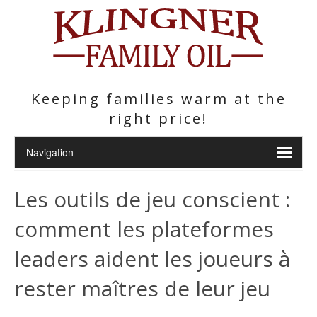
Keeping families warm at the
right price!
Les outils de jeu conscient :
comment les plateformes
leaders aident les joueurs à
rester maîtres de leur jeu