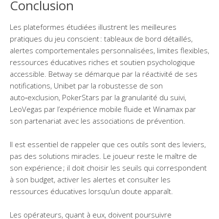
Conclusion
Les plateformes étudiées illustrent les meilleures
pratiques du jeu conscient : tableaux de bord détaillés,
alertes comportementales personnalisées, limites flexibles,
ressources éducatives riches et soutien psychologique
accessible. Betway se démarque par la réactivité de ses
notifications, Unibet par la robustesse de son
auto‑exclusion, PokerStars par la granularité du suivi,
LeoVegas par l’expérience mobile fluide et Winamax par
son partenariat avec les associations de prévention.
Il est essentiel de rappeler que ces outils sont des leviers,
pas des solutions miracles. Le joueur reste le maître de
son expérience ; il doit choisir les seuils qui correspondent
à son budget, activer les alertes et consulter les
ressources éducatives lorsqu’un doute apparaît.
Les opérateurs, quant à eux, doivent poursuivre