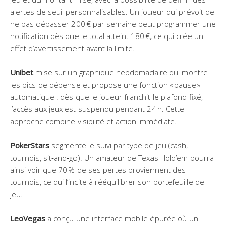
alertes de seuil personnalisables. Un joueur qui prévoit de
ne pas dépasser 200 € par semaine peut programmer une
notification dès que le total atteint 180 €, ce qui crée un
effet d’avertissement avant la limite.
Unibet
mise sur un graphique hebdomadaire qui montre
les pics de dépense et propose une fonction « pause »
automatique : dès que le joueur franchit le plafond fixé,
l’accès aux jeux est suspendu pendant 24 h. Cette
approche combine visibilité et action immédiate.
PokerStars
segmente le suivi par type de jeu (cash,
tournois, sit‑and‑go). Un amateur de Texas Hold’em pourra
ainsi voir que 70 % de ses pertes proviennent des
tournois, ce qui l’incite à rééquilibrer son portefeuille de
jeu.
LeoVegas
a conçu une interface mobile épurée où un