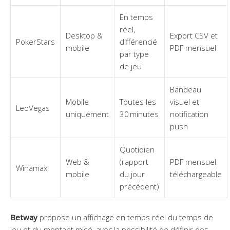
En temps
réel,
Desktop &
Export CSV et
PokerStars
différencié
mobile
PDF mensuel
par type
de jeu
Bandeau
Mobile
Toutes les
visuel et
LeoVegas
uniquement
30 minutes
notification
push
Quotidien
Web &
(rapport
PDF mensuel
Winamax
mobile
du jour
téléchargeable
précédent)
Betway
propose un affichage en temps réel du temps de
jeu et du montant misé, avec la possibilité de définir des