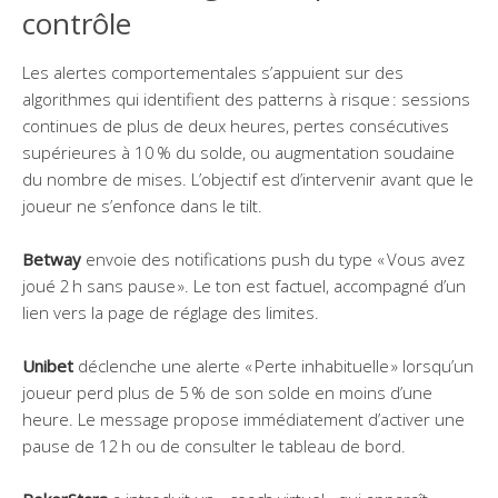
contrôle
Les alertes comportementales s’appuient sur des
algorithmes qui identifient des patterns à risque : sessions
continues de plus de deux heures, pertes consécutives
supérieures à 10 % du solde, ou augmentation soudaine
du nombre de mises. L’objectif est d’intervenir avant que le
joueur ne s’enfonce dans le tilt.
Betway
envoie des notifications push du type « Vous avez
joué 2 h sans pause ». Le ton est factuel, accompagné d’un
lien vers la page de réglage des limites.
Unibet
déclenche une alerte « Perte inhabituelle » lorsqu’un
joueur perd plus de 5 % de son solde en moins d’une
heure. Le message propose immédiatement d’activer une
pause de 12 h ou de consulter le tableau de bord.