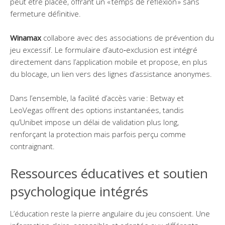
peut être placée, offrant un « temps de réflexion » sans
fermeture définitive.
Winamax
collabore avec des associations de prévention du
jeu excessif. Le formulaire d’auto‑exclusion est intégré
directement dans l’application mobile et propose, en plus
du blocage, un lien vers des lignes d’assistance anonymes.
Dans l’ensemble, la facilité d’accès varie : Betway et
LeoVegas offrent des options instantanées, tandis
qu’Unibet impose un délai de validation plus long,
renforçant la protection mais parfois perçu comme
contraignant.
Ressources éducatives et soutien
psychologique intégrés
L’éducation reste la pierre angulaire du jeu conscient. Une