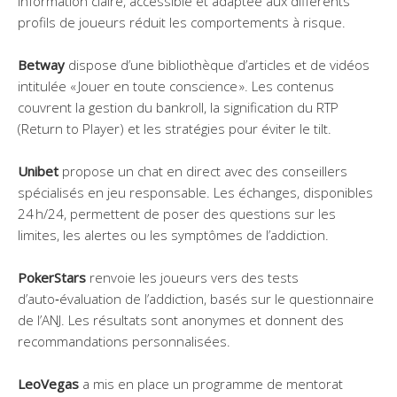
information claire, accessible et adaptée aux différents
profils de joueurs réduit les comportements à risque.
Betway
dispose d’une bibliothèque d’articles et de vidéos
intitulée « Jouer en toute conscience ». Les contenus
couvrent la gestion du bankroll, la signification du RTP
(Return to Player) et les stratégies pour éviter le tilt.
Unibet
propose un chat en direct avec des conseillers
spécialisés en jeu responsable. Les échanges, disponibles
24 h/24, permettent de poser des questions sur les
limites, les alertes ou les symptômes de l’addiction.
PokerStars
renvoie les joueurs vers des tests
d’auto‑évaluation de l’addiction, basés sur le questionnaire
de l’ANJ. Les résultats sont anonymes et donnent des
recommandations personnalisées.
LeoVegas
a mis en place un programme de mentorat