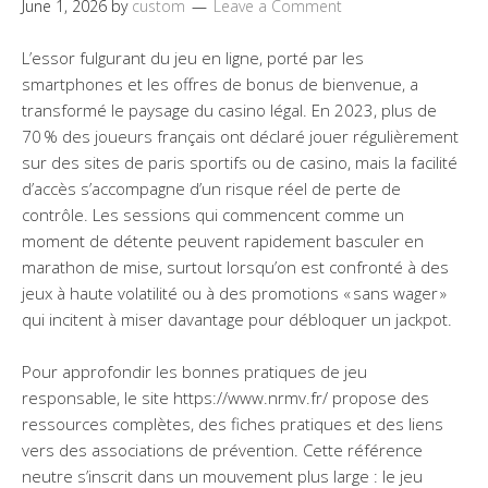
June 1, 2026
by
custom
Leave a Comment
L’essor fulgurant du jeu en ligne, porté par les
smartphones et les offres de bonus de bienvenue, a
transformé le paysage du casino légal. En 2023, plus de
70 % des joueurs français ont déclaré jouer régulièrement
sur des sites de paris sportifs ou de casino, mais la facilité
d’accès s’accompagne d’un risque réel de perte de
contrôle. Les sessions qui commencent comme un
moment de détente peuvent rapidement basculer en
marathon de mise, surtout lorsqu’on est confronté à des
jeux à haute volatilité ou à des promotions « sans wager »
qui incitent à miser davantage pour débloquer un jackpot.
Pour approfondir les bonnes pratiques de jeu
responsable, le site https://www.nrmv.fr/ propose des
ressources complètes, des fiches pratiques et des liens
vers des associations de prévention. Cette référence
neutre s’inscrit dans un mouvement plus large : le jeu