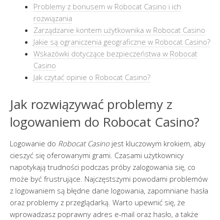
Problemy z bonusem w Robocat Casino i ich
rozwiązania
Zarządzanie kontem użytkownika w Robocat Casino
Jakie są ograniczenia geograficzne w Robocat Casino?
Wskazówki dotyczące bezpieczeństwa w Robocat
Casino
Jak czytać opinie o Robocat Casino?
Jak rozwiązywać problemy z
logowaniem do Robocat Casino?
Logowanie do
Robocat Casino
jest kluczowym krokiem, aby
cieszyć się oferowanymi grami. Czasami użytkownicy
napotykają trudności podczas próby zalogowania się, co
może być frustrujące. Najczęstszymi powodami problemów
z logowaniem są błędne dane logowania, zapomniane hasła
oraz problemy z przeglądarką. Warto upewnić się, że
wprowadzasz poprawny adres e-mail oraz hasło, a także