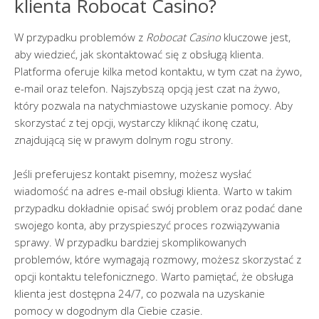
klienta Robocat Casino?
W przypadku problemów z
Robocat Casino
kluczowe jest,
aby wiedzieć, jak skontaktować się z obsługą klienta.
Platforma oferuje kilka metod kontaktu, w tym czat na żywo,
e-mail oraz telefon. Najszybszą opcją jest czat na żywo,
który pozwala na natychmiastowe uzyskanie pomocy. Aby
skorzystać z tej opcji, wystarczy kliknąć ikonę czatu,
znajdującą się w prawym dolnym rogu strony.
Jeśli preferujesz kontakt pisemny, możesz wysłać
wiadomość na adres e-mail obsługi klienta. Warto w takim
przypadku dokładnie opisać swój problem oraz podać dane
swojego konta, aby przyspieszyć proces rozwiązywania
sprawy. W przypadku bardziej skomplikowanych
problemów, które wymagają rozmowy, możesz skorzystać z
opcji kontaktu telefonicznego. Warto pamiętać, że obsługa
klienta jest dostępna 24/7, co pozwala na uzyskanie
pomocy w dogodnym dla Ciebie czasie.