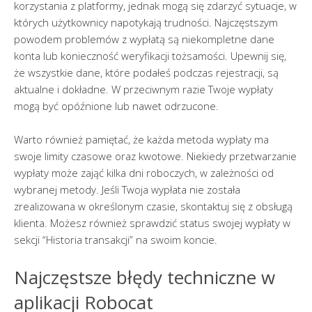
korzystania z platformy, jednak mogą się zdarzyć sytuacje, w
których użytkownicy napotykają trudności. Najczęstszym
powodem problemów z wypłatą są niekompletne dane
konta lub konieczność weryfikacji tożsamości. Upewnij się,
że wszystkie dane, które podałeś podczas rejestracji, są
aktualne i dokładne. W przeciwnym razie Twoje wypłaty
mogą być opóźnione lub nawet odrzucone.
Warto również pamiętać, że każda metoda wypłaty ma
swoje limity czasowe oraz kwotowe. Niekiedy przetwarzanie
wypłaty może zająć kilka dni roboczych, w zależności od
wybranej metody. Jeśli Twoja wypłata nie została
zrealizowana w określonym czasie, skontaktuj się z obsługą
klienta. Możesz również sprawdzić status swojej wypłaty w
sekcji “Historia transakcji” na swoim koncie.
Najczęstsze błędy techniczne w
aplikacji Robocat