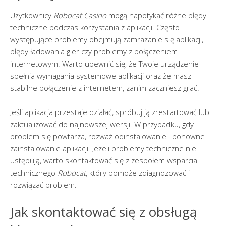
Użytkownicy
Robocat Casino
mogą napotykać różne błędy
techniczne podczas korzystania z aplikacji. Często
występujące problemy obejmują zamrażanie się aplikacji,
błędy ładowania gier czy problemy z połączeniem
internetowym. Warto upewnić się, że Twoje urządzenie
spełnia wymagania systemowe aplikacji oraz że masz
stabilne połączenie z internetem, zanim zaczniesz grać.
Jeśli aplikacja przestaje działać, spróbuj ją zrestartować lub
zaktualizować do najnowszej wersji. W przypadku, gdy
problem się powtarza, rozważ odinstalowanie i ponowne
zainstalowanie aplikacji. Jeżeli problemy techniczne nie
ustępują, warto skontaktować się z zespołem wsparcia
technicznego
Robocat
, który pomoże zdiagnozować i
rozwiązać problem.
Jak skontaktować się z obsługą